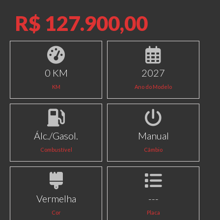
R$ 127.900,00
0 KM
2027
KM
Ano do Modelo
Álc./Gasol.
Manual
Combustível
Câmbio
Vermelha
---
Cor
Placa