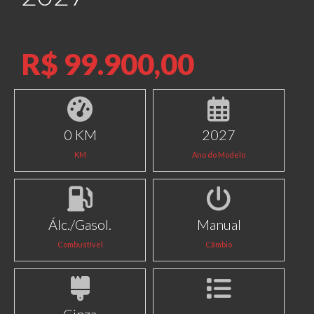
R$ 99.900,00
0 KM
2027
KM
Ano do Modelo
Álc./Gasol.
Manual
Combustível
Câmbio