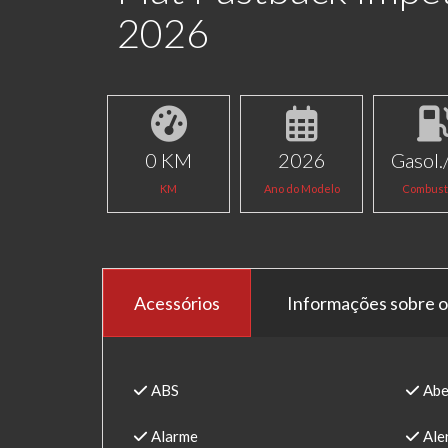
2026
0 KM
2026
Gasol./
KM
Ano do Modelo
Combust
Acessórios
Informações sobre o
ABS
Abe
Alarme
Aler