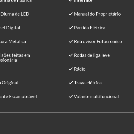
antia de Fábrica
Interface
 Diurna de LED
Manual do Proprietário
el Digital
Partida Elétrica
tura Metálica
Retrovisor Fotocrômico
isões feitas em
Rodas de liga leve
sionária
Rádio
 Original
Trava elétrica
ante Escamoteável
Volante multifuncional