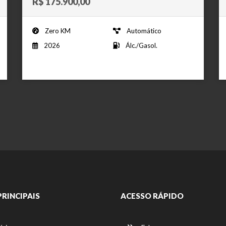
R$ 175.900,00
Zero KM
Automático
2026
Álc./Gasol.
PRINCIPAIS
ACESSO RÁPIDO