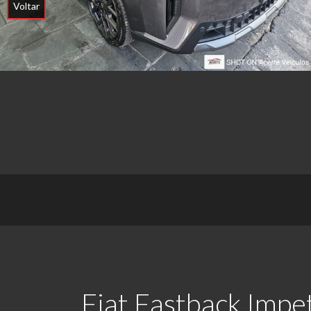
Voltar
Fiat Fastback Impet