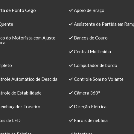
rta de Ponto Cego
Apoio de Braço
Quente
Assistente de Partida em Ram
co do Motorista com Ajuste
Bancos de Couro
ura
Central Multimídia
pleto
Computador de bordo
trole Automático de Descida
Controle Som no Volante
role de Estabilidade
Câmera 360°
embaçador Traseiro
Direção Elétrica
óis de LED
Faróis de neblina