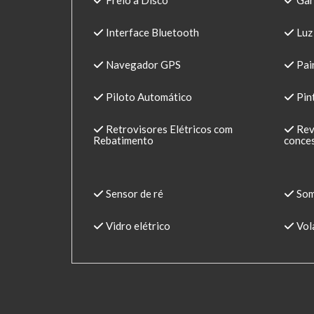
Freio a Disco
Gar
Interface Bluetooth
Luz
Navegador GPS
Pain
Piloto Automático
Pin
Retrovisores Elétricos com
Rev
Rebatimento
conces
Sensor de ré
Som
Vidro elétrico
Vol