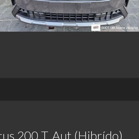
us 200 T. Aut (Hibrído)