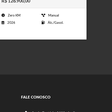
R$ 126.900,00
Zero KM
Manual
2026
Álc./Gasol.
FALE CONOSCO