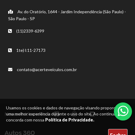
Av. do Oratório, 1644 - Jardim Independência (São Paulo) -
São Paulo - SP
(11)2339-6399
1te) l:11-27173
contato@acerteveículos.com.br
Usamos os cookies e dados de navegação visando proporcionar
Nossas mídias sociais:
uma melhor experiência durante o uso do site. Ao continuar, você
concorda com nossa
Política de Privacidade.