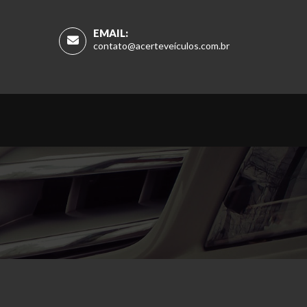
EMAIL:
contato@acerteveículos.com.br