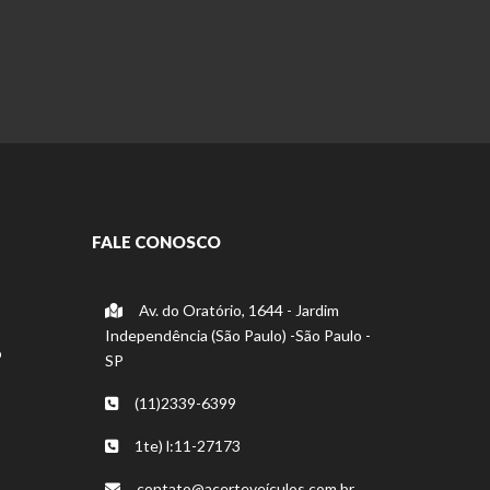
FALE CONOSCO
Av. do Oratório, 1644 - Jardim
Independência (São Paulo) -São Paulo -
o
SP
(11)2339-6399
1te) l:11-27173
contato@acerteveículos.com.br