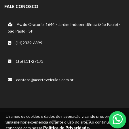
FALE CONOSCO
Av. do Oratório, 1644 - Jardim Independência (São Paulo) -
São Paulo - SP
(11)2339-6399
1te) l:11-27173
contato@acerteveículos.com.br
Usamos os cookies e dados de navegação visando proporcionar
Nossas mídias sociais:
uma melhor experiência durante o uso do site. Ao continuar, você
concorda com nossa
Política de Privacidade.