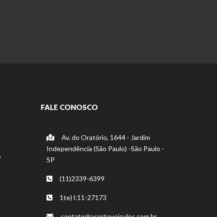
FALE CONOSCO
Av. do Oratório, 1644 - Jardim
Independência (São Paulo) -São Paulo -
o
SP
(11)2339-6399
1te) l:11-27173
contato@acerteveículos.com.br