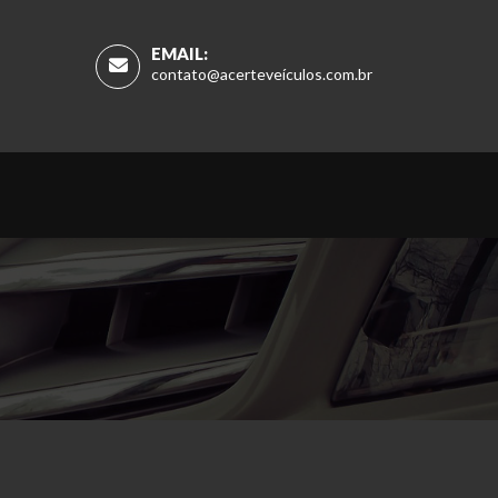
EMAIL:
contato@acerteveículos.com.br