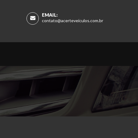
EMAIL:
contato@acerteveículos.com.br