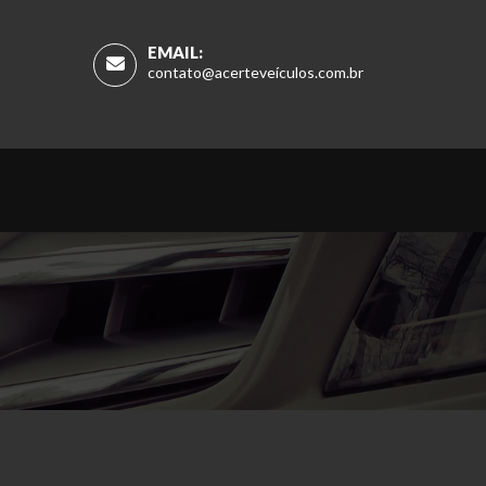
EMAIL:
contato@acerteveículos.com.br