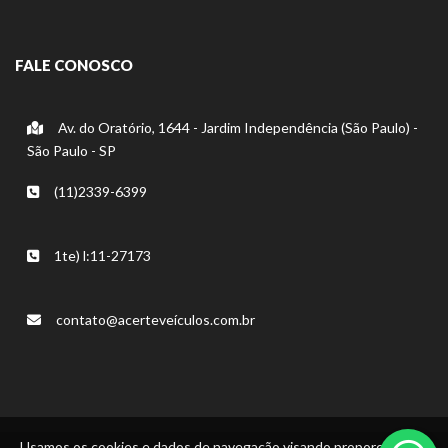
FALE CONOSCO
Av. do Oratório, 1644 - Jardim Independência (São Paulo) -
São Paulo - SP
(11)2339-6399
1te) l:11-27173
contato@acerteveículos.com.br
Usamos os cookies e dados de navegação visando proporcionar